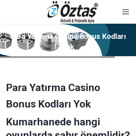
Search:
Para Yatırma Casino Bonus Kodları
Yok
You are here:
Para Yatırma Casino
Bonus Kodları Yok
Kumarhanede hangi
oyunlarda sabır önemlidir?