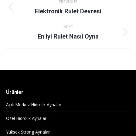
PREVIOUS
navigation
Previous
Elektronik Rulet Devresi
post:
NEXT
Next
En Iyi Rulet Nasıl Oyna
post:
Ürünler
Açık Merkez Hidrolik Aynalar
Özel Hidrolik Aynalar
Yüksek Strong Aynalar